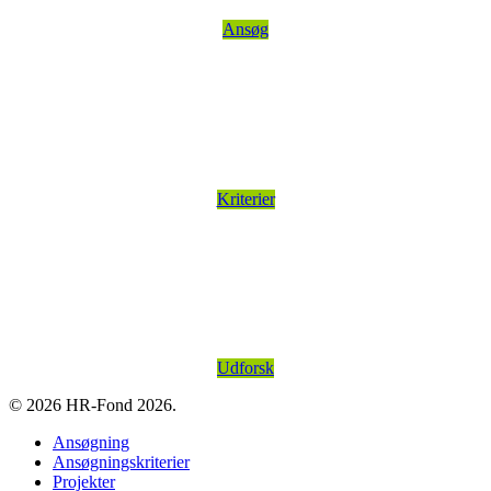
Frist i år: 30. september 2026
Ansøg
Ansøgningskriterier
Vi evaluerer alle støttede projekter grundigt. Gennem løbende
opfølgning og jeres afsluttende evalueringer vurderer vi resultaterne,
lærer af hvert projekt og styrker vores fremtidige støtte.
Kriterier
Projekter
Vi har gennem flere år finansieret humanitære projekter over hele
kloden, og hvert år får vi en masse nye projekter. Du kan klikke her
og udforske de projekter vi har støtteti.
Udforsk
© 2026 HR-Fond 2026.
Close
Ansøgning
Menu
Ansøgningskriterier
Projekter