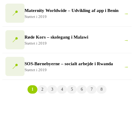
Maternity Worldwide – Udvikling af app i Benin
📍
→
Støttet i 2019
Røde Kors – skolegang i Malawi
📍
→
Støttet i 2019
SOS-Børnebyerne – socialt arbejde i Rwanda
📍
→
Støttet i 2019
1
2
3
4
5
6
7
8
Ansøgning
Har du en idé til et projekt, du ønsker støtte til, så tag kontakt til os i
dag. Herefter skal du udforme en ansøgning, og udfylde
ansøgningsformularen her på hjemmesiden.