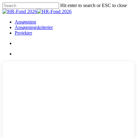
Skip
Hit enter to search or ESC to close
to
Close
main
Search
content
account
Menu
Ansøgning
Ansøgningskriterier
Projekter
account
Menu